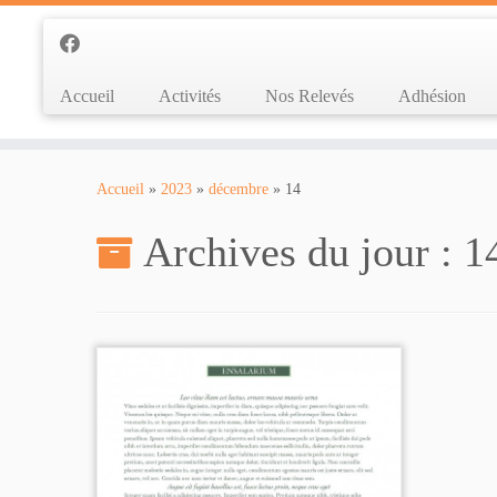
Accueil
Activités
Nos Relevés
Adhésion
Passer
au
Accueil
»
2023
»
décembre
»
14
contenu
Archives du jour :
1