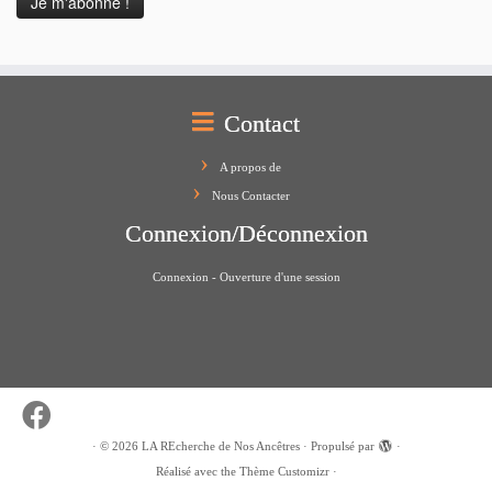
Contact
A propos de
Nous Contacter
Connexion/Déconnexion
Connexion - Ouverture d'une session
·
© 2026
LA REcherche de Nos Ancêtres
·
Propulsé par
·
Réalisé avec the
Thème Customizr
·